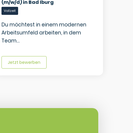
(m/w/d) in Bad Iburg
Vollzeit
Vollzeit
Du möchtest in einem modernen
Arbeitsumfeld arbeiten, in dem
Team…
Jetzt bewerben
Jetz