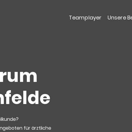
Teamplayer
Unsere B
trum
nfelde
ilkunde?
angeboten für ärztliche